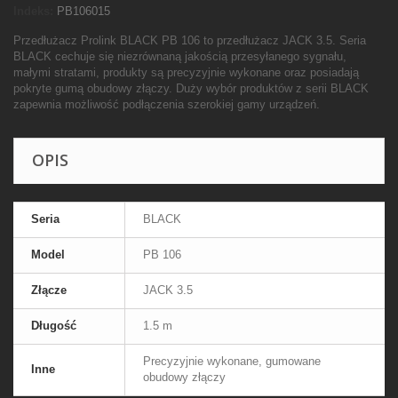
Indeks:
PB106015
Przedłużacz Prolink BLACK PB 106 to przedłużacz JACK 3.5. Seria
BLACK cechuje się niezrównaną jakością przesyłanego sygnału,
małymi stratami, produkty są precyzyjnie wykonane oraz posiadają
pokryte gumą obudowy złączy. Duży wybór produktów z serii BLACK
zapewnia możliwość podłączenia szerokiej gamy urządzeń.
OPIS
Seria
BLACK
Model
PB 106
Złącze
JACK 3.5
Długość
1.5 m
Precyzyjnie wykonane, gumowane
Inne
obudowy złączy