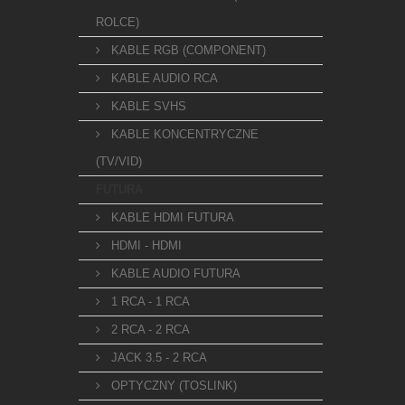
ROLCE)
KABLE RGB (COMPONENT)
KABLE AUDIO RCA
KABLE SVHS
KABLE KONCENTRYCZNE
(TV/VID)
FUTURA
KABLE HDMI FUTURA
HDMI - HDMI
KABLE AUDIO FUTURA
1 RCA - 1 RCA
2 RCA - 2 RCA
JACK 3.5 - 2 RCA
OPTYCZNY (TOSLINK)