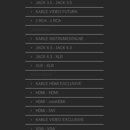
JACK 3.5 - JACK 3.5
KABLE VIDEO FUTURA
1 RCA - 1 RCA
ACOUSTIC
KABLE INSTRUMENTALNE
JACK 6.3 - JACK 6.3
JACK 6.3 - XLR
XLR - XLR
EXCLUSIVE
KABLE HDMI EXCLUSIVE
HDMI - HDMI
HDMI - miniHDMI
HDMI - DVI
KABLE VIDEO EXCLUSIVE
VGA - VGA