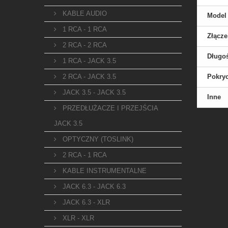
KABLE AUDIO
Model
1 RCA - 1 RCA
Złącze
2 RCA - 2 RCA
Długo
1 RCA - JACK 3.5
2 RCA - JACK 3.5
Pokryc
JACK 3.5 - JACK 3.5
Inne
PRZEDŁUŻACZE I PRZEJŚCIA
JACK 3.5
OPTYCZNY (TOSLINK)
2 RCA - 1 RCA
KABLE INSTRUMENTALNE
JACK 6.3 - JACK 6.3
JACK 6.3 - XLR
XLR - XLR