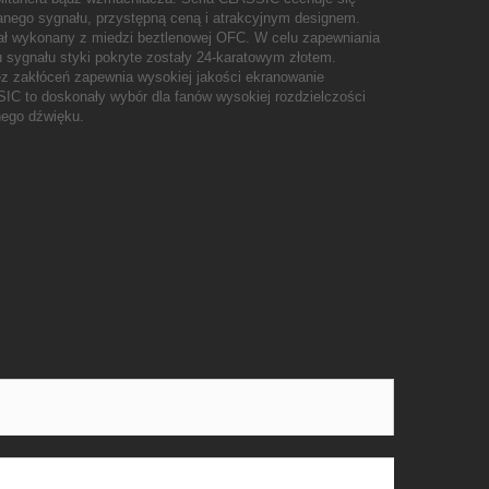
łanego sygnału, przystępną ceną i atrakcyjnym designem.
ał wykonany z miedzi beztlenowej OFC. W celu zapewniania
 sygnału styki pokryte zostały 24-karatowym złotem.
ez zakłóceń zapewnia wysokiej jakości ekranowanie
IC to doskonały wybór dla fanów wysokiej rozdzielczości
nego dźwięku.