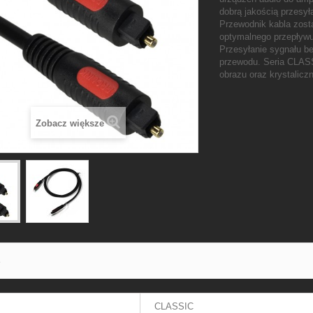
dobrą jakością przesy
Przewodnik kabla zost
optymalnego przepływu
Przesyłanie sygnału b
przewodu. Seria CLASS
obrazu oraz krystalicz
Zobacz większe
S
CLASSIC