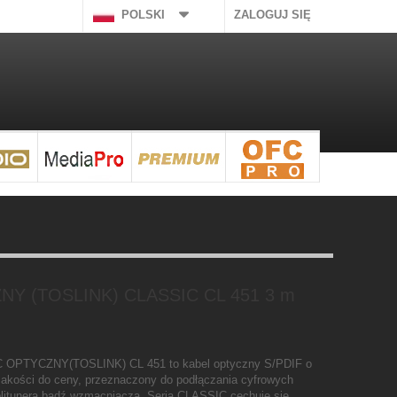
POLSKI
ZALOGUJ SIĘ
NY (TOSLINK) CLASSIC CL 451 3 m
C OPTYCZNY(TOSLINK) CL 451 to kabel optyczny S/PDIF o
akości do ceny, przeznaczony do podłączania cyfrowych
litunera bądź wzmacniacza. Seria CLASSIC cechuje się