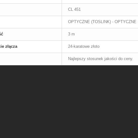
CL 451
OPTYCZNE (TOSLINK) - OPTYCZNE 
ść
3 m
ie złącza
24-karatowe złoto
Najlepszy stosunek jakości do ceny.