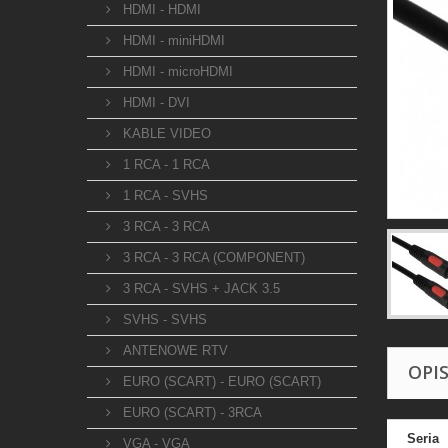
HDMI - HDMI
HDMI - miniHDMI
HDMI - microHDMI
HDMI - DVI
KABLE VIDEO
1 RCA - 1 RCA
1 RCA - SVHS
3 RCA - 3 RCA
3 RCA - 3 RCA (COMPONENT)
3 RCA - SVHS + JACK 3.5
SVHS - SVHS
ANTENOWE RTV
OPI
EURO (SCART) - EURO (SCART)
EURO (SCART) - 3RCA
Seria
VGA - VGA