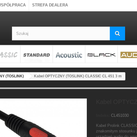
WSPÓŁPRACA
STREFA DEALERA
Y (TOSLINK)
Kabel OPTYCZNY (TOSLINK) CLASSIC CL 451 3 m
Kabel OPTYCZ
Indeks:
CL451030
Kabel Prolink CLASSI
znakomitym stosunku j
urządzeń audio do amp