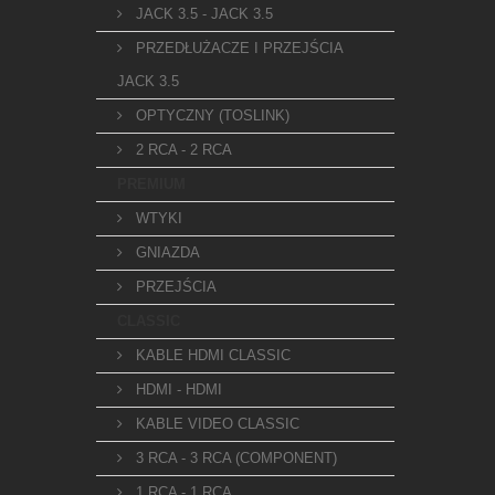
JACK 3.5 - JACK 3.5
PRZEDŁUŻACZE I PRZEJŚCIA
JACK 3.5
OPTYCZNY (TOSLINK)
2 RCA - 2 RCA
PREMIUM
WTYKI
GNIAZDA
PRZEJŚCIA
CLASSIC
KABLE HDMI CLASSIC
HDMI - HDMI
KABLE VIDEO CLASSIC
3 RCA - 3 RCA (COMPONENT)
1 RCA - 1 RCA