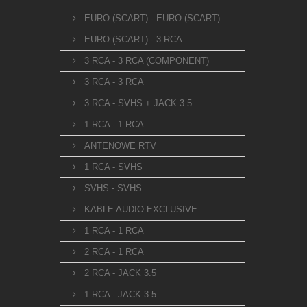
EURO (SCART) - EURO (SCART)
EURO (SCART) - 3 RCA
3 RCA - 3 RCA (COMPONENT)
3 RCA - 3 RCA
3 RCA - SVHS + JACK 3.5
1 RCA - 1 RCA
ANTENOWE RTV
1 RCA - SVHS
SVHS - SVHS
KABLE AUDIO EXCLUSIVE
1 RCA - 1 RCA
2 RCA - 1 RCA
2 RCA - JACK 3.5
1 RCA - JACK 3.5