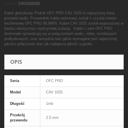
Indeks:
CAV1025250
Kabel głośnikowy Prolink OFC PRO CAV 1025 to najwyższej klasy
przewód audio. Przewodnik kabla wykonany został z czystej miedzi
beztlenowej OFC PRO 99,998%. Kabel CAV 1025 został wyposażony w
bardzo elastyczną i wytrzymałą izolację. Kable z serii OFC PRO
doskonale sprawdzają się w połączeniach audio, video, instalacjach
podtynkowych, oraz wszędzie tam gdzie wymagane jest najwyższej
jakości połączenie oraz jak najlepsza jakość sygnału.
OPIS
Seria
OFC PRO
Model
CAV 1025
Długość
1mb
Przekrój
2.5 mm
przewodu