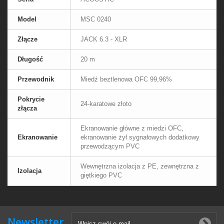
Model
MSC 0240
Złącze
JACK 6.3 - XLR
Długość
20 m
Przewodnik
Miedź beztlenowa OFC 99,96%
Pokrycie
24-karatowe złoto
złącza
Ekranowanie główne z miedzi OFC,
Ekranowanie
ekranowanie żył sygnałowych dodatkowy
przewodzącym PVC
Wewnętrzna izolacja z PE, zewnętrzna z
Izolacja
giętkiego PVC
Newsletter