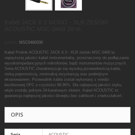
Kabel JACK 6.3 MONO - XLR ŻEŃSKI
ACOUSTIC MSC 0460 20 m
Indeks:
MSC0460200
Kabel Prolink ACOUSTIC JACK 6.3 - XLR żeński MSC 0460 to
najwyższej jakości kabel instrumentalny, przeznaczony do podłączania
wysokoimpedancyjnych mikrofonów, bądź instrumentów muzycznych.
Seria ACOUSTIC charakteryzuje się wysoką przewodnością kabla,
niską pojemnością, minimalną rezystancją oraz podwójnym
ekranowaniem. Przewodnik kabla został wykonany z miedzi
beztlenowej OFC o czystości 99,96%. Dla najlepszej jakości styku
wtyki zostały pokryte 24-karatowym złotem. Kabel ACOUSTIC to
gwarancja najlepszej jakości dźwięku bez zakłóceń i zniekształceń.
OPIS
Seria
ACOUSTIC