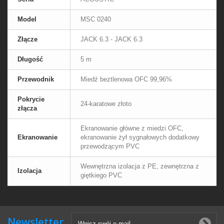
Model
MSC 0240
Złącze
JACK 6.3 - JACK 6.3
Długość
5 m
Przewodnik
Miedź beztlenowa OFC 99,96%
Pokrycie
24-karatowe złoto
złącza
Ekranowanie główne z miedzi OFC,
Ekranowanie
ekranowanie żył sygnałowych dodatkowy
przewodzącym PVC
Wewnętrzna izolacja z PE, zewnętrzna z
Izolacja
giętkiego PVC
Newsletter