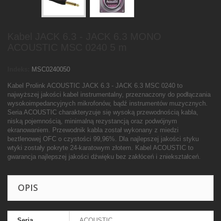
Kabel JACK 6.3 - JACK 6.3 MONO
ACOUSTIC MSC 0240 5 m
Indeks:
MSC0240050
Kabel Prolink ACOUSTIC JACK 6.3 - JACK 6.3 MSC 0240 to
najwyższej jakości kabel instrumentalny, przeznaczony do podłączania
wysokoimpedancyjnych mikrofonów, bądź instrumentów muzycznych.
Seria ACOUSTIC charakteryzuje się wysoką przewodnością kabla,
niską pojemnością, minimalną rezystancją oraz podwójnym
ekranowaniem. Przewodnik kabla został wykonany z miedzi
beztlenowej OFC o czystości 99,96%. Dla najlepszej jakości styku
wtyki zostały pokryte 24-karatowym złotem. Kabel ACOUSTIC to
gwarancja najlepszej jakości dźwięku bez zakłóceń i zniekształceń.
OPIS
Seria
ACOUSTIC