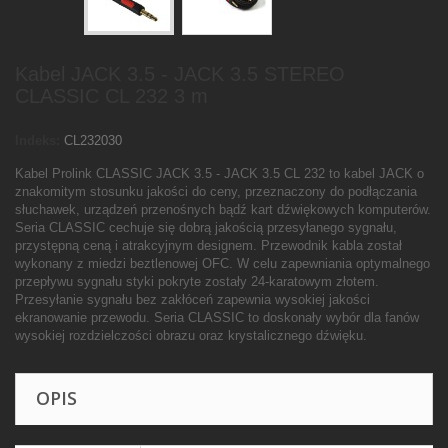
Kabel JACK 3.5 - JACK 3.5 STEREO
CLASSIC CL 232 3 m
Indeks:
CL232030
Kabel Prolink CLASSIC JACK 3.5 - JACK 3.5 CL 232 to kabel JACK o
znakomitym stosunku jakości do ceny, przeznaczony do podłączania
słuchawek, urządzeń przenośnych bądź kart dźwiękowych komputerów.
Seria CLASSIC cechuje się dobrą jakością przesyłanego sygnału,
przystępną ceną i atrakcyjnym designem. Przewodnik kabla został
wykonany z miedzi beztlenowej OFC. W celu zapewniania optymalnego
przepływu sygnału styki pokryte zostały 24-karatowym złotem.
Przesyłanie sygnału bez zakłóceń zapewnia wysokiej jakości
ekranowanie przewodu. Seria CLASSIC to doskonały wybór dla fanów
wysokiej rozdzielczości obrazu oraz krystalicznego dźwięku.
OPIS