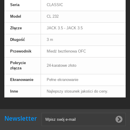
Seria
CLASSIC
Model
CL 232
Złącze
JACK 3.5 - JACK 3.5
Długość
3 m
Przewodnik
Miedź beztlenowa OFC
Pokrycie
24-karatowe złoto
złącza
Ekranowanie
Pełne ekranowanie
Inne
Najlepszy stosunek jakości do ceny.
Newsletter