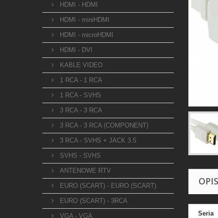
HDMI - HDMI
HDMI - miniHDMI
HDMI - microHDMI
HDMI - DVI
KABLE VIDEO
1 RCA - 1 RCA
1 RCA - SVHS
3 RCA - 3 RCA
3 RCA - 3 RCA (COMPONENT)
3 RCA - SVHS + JACK 3.5
SVHS - SVHS
ANTENOWE RTV
OPI
EURO (SCART) - EURO (SCART)
EURO (SCART) - 3RCA
Seria
VGA - VGA