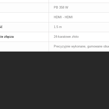
PB 358 W
HDMI - HDMI
ść
1.5 m
ie złącza
24-karatowe złoto
Precyzyjnie wykonane, gumowane obu