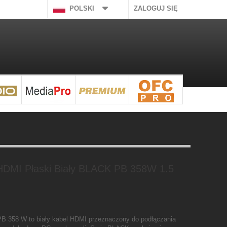
POLSKI
ZALOGUJ SIĘ
HDMI Płaski Biały BLACK PB 358W 1.5
B 358 W to biały kabel HDMI przeznaczony do podłączania