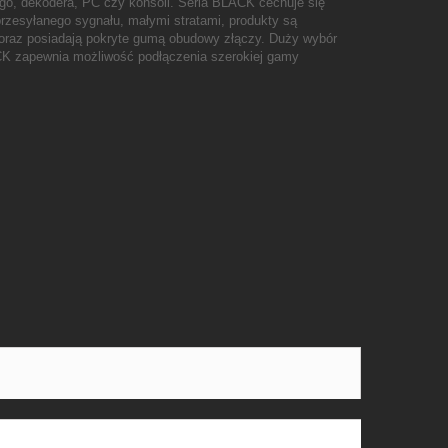
o, dekodera, PC czy konsoli. Seria BLACK cechuje się
rzesyłanego sygnału, małymi stratami, produkty są
oraz posiadają pokryte gumą obudowy złączy. Duży wybór
CK zapewnia możliwość podłączenia szerokiej gamy