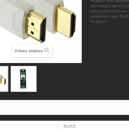
urządzeń kina domoweg
niezrównaną jakością p
precyzyjnie wykonane 
produktów z serii BLA
urządzeń.
Zobacz większe
S
BLACK