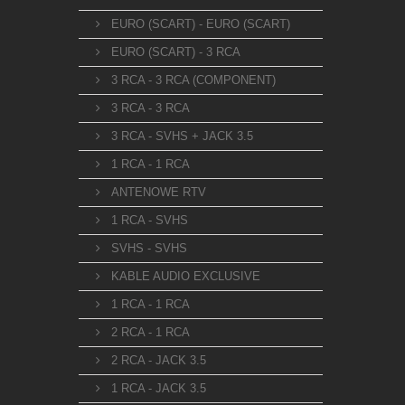
EURO (SCART) - EURO (SCART)
EURO (SCART) - 3 RCA
3 RCA - 3 RCA (COMPONENT)
3 RCA - 3 RCA
3 RCA - SVHS + JACK 3.5
1 RCA - 1 RCA
ANTENOWE RTV
1 RCA - SVHS
SVHS - SVHS
KABLE AUDIO EXCLUSIVE
1 RCA - 1 RCA
2 RCA - 1 RCA
2 RCA - JACK 3.5
1 RCA - JACK 3.5