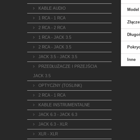
KABLE AUDIO
Model
1 RCA - 1 RCA
Złącze
2 RCA - 2 RCA
Długo
1 RCA - JACK 3.5
2 RCA - JACK 3.5
Pokryc
JACK 3.5 - JACK 3.5
Inne
PRZEDŁUŻACZE I PRZEJŚCIA
JACK 3.5
OPTYCZNY (TOSLINK)
2 RCA - 1 RCA
KABLE INSTRUMENTALNE
JACK 6.3 - JACK 6.3
JACK 6.3 - XLR
XLR - XLR