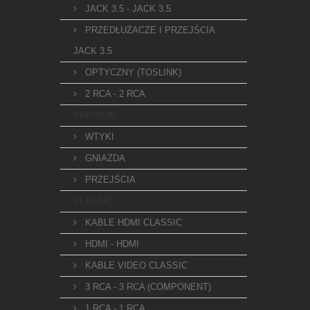
JACK 3.5 - JACK 3.5
PRZEDŁUŻACZE I PRZEJŚCIA
JACK 3.5
OPTYCZNY (TOSLINK)
2 RCA - 2 RCA
PREMIUM
WTYKI
GNIAZDA
PRZEJŚCIA
CLASSIC
KABLE HDMI CLASSIC
HDMI - HDMI
KABLE VIDEO CLASSIC
3 RCA - 3 RCA (COMPONENT)
1 RCA - 1 RCA