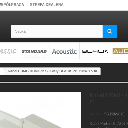
WSPÓŁPRACA
STREFA DEALERA
Kabel HDMI - HDMI Płaski Biały BLACK PB 358W 1.5 m
Kabel HDMI - 
m
Indeks:
PB358W015
Kabel Prolink BLACK P