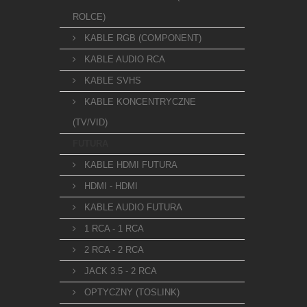
ROLCE)
KABLE RGB (COMPONENT)
KABLE AUDIO RCA
KABLE SVHS
KABLE KONCENTRYCZNE
(TV/VID)
FUTURA
KABLE HDMI FUTURA
HDMI - HDMI
KABLE AUDIO FUTURA
1 RCA - 1 RCA
2 RCA - 2 RCA
JACK 3.5 - 2 RCA
OPTYCZNY (TOSLINK)