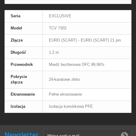
Seria
EXCLUSIVE
Model
TCV 7302
Złącze
EURO (SCART) - EURO (SCART) 21 pin
Długość
1.2 m
Przewodnik
Miedź beztlenowa OFC 99,96%
Pokrycie
24-karatowe złoto
złącza
Ekranowanie
Pełne ekranowanie
Izolacja
Izolacja komórkowa PFE
Newsletter