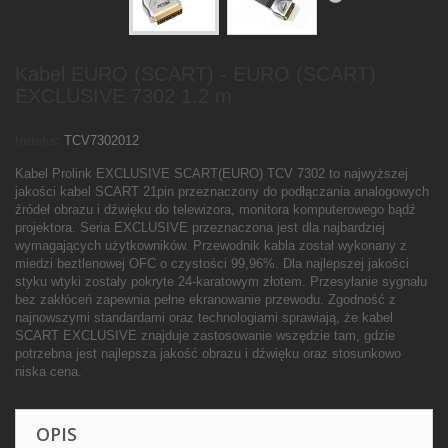
Kabel EURO (SCART) - EURO (SCART)
EXCLUSIVE 7302 1.2 m
Indeks:
TCV7302012
Kabel Prolink EXCLUSIVE SCART(EURO) TCV 7302 to najwyższej
jakości kabel SCART 21pin przeznaczony do podłączania analogowych
źródeł obrazu i dźwięku do telewizora, monitora komputerowego bądź
projektora. Seria EXCLUSIVE przeznaczona jest dla najbardziej
wymagających użytkowników. Przewodnik kabla został wykonany z
miedzi beztlenowej OFC o czystości 99,96%. Dla najlepszej jakości
styku wtyki zostały pokryte 24-karatowym złotem. Przesyłanie sygnału
bez zakłóceń zapewnia pełne ekranowanie przewodu. Zgodność z
najnowszymi standardami oraz technologiami sprawiają, że kabel
SCART EXCLUSIVE znajduje zastosowanie wszędzie tam, gdzie
potrzebna jest najlepsza jakość obrazu i dźwięku oraz stosunkowo
niska cena.
OPIS