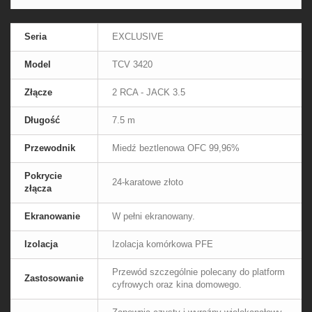
Seria
EXCLUSIVE
Model
TCV 3420
Złącze
2 RCA - JACK 3.5
Długość
7.5 m
Przewodnik
Miedź beztlenowa OFC 99,96%
Pokrycie
24-karatowe złoto
złącza
Ekranowanie
W pełni ekranowany.
Izolacja
Izolacja komórkowa PFE
Przewód szczególnie polecany do platform
Zastosowanie
cyfrowych oraz kina domowego.