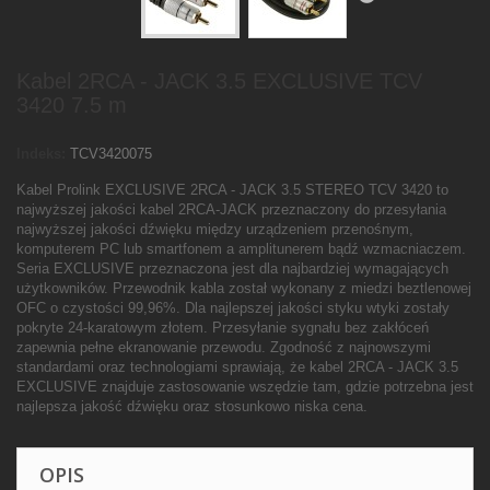
Kabel 2RCA - JACK 3.5 EXCLUSIVE TCV
3420 7.5 m
Indeks:
TCV3420075
Kabel Prolink EXCLUSIVE 2RCA - JACK 3.5 STEREO TCV 3420 to
najwyższej jakości kabel 2RCA-JACK przeznaczony do przesyłania
najwyższej jakości dźwięku między urządzeniem przenośnym,
komputerem PC lub smartfonem a amplitunerem bądź wzmacniaczem.
Seria EXCLUSIVE przeznaczona jest dla najbardziej wymagających
użytkowników. Przewodnik kabla został wykonany z miedzi beztlenowej
OFC o czystości 99,96%. Dla najlepszej jakości styku wtyki zostały
pokryte 24-karatowym złotem. Przesyłanie sygnału bez zakłóceń
zapewnia pełne ekranowanie przewodu. Zgodność z najnowszymi
standardami oraz technologiami sprawiają, że kabel 2RCA - JACK 3.5
EXCLUSIVE znajduje zastosowanie wszędzie tam, gdzie potrzebna jest
najlepsza jakość dźwięku oraz stosunkowo niska cena.
OPIS