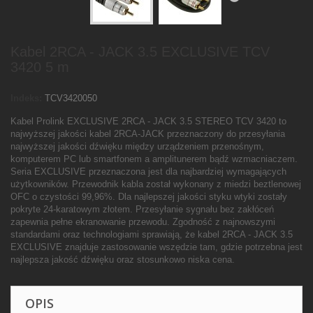
Kabel 2RCA - JACK 3.5 EXCLUSIVE TCV
3420 5 m
Indeks:
TCV3420050
Kabel Prolink EXCLUSIVE 2RCA - JACK 3.5 STEREO TCV 3420 to
najwyższej jakości kabel 2RCA-JACK przeznaczony do przesyłania
najwyższej jakości dźwięku między urządzeniem przenośnym,
komputerem PC lub smartfonem a amplitunerem bądź wzmacniaczem.
Seria EXCLUSIVE przeznaczona jest dla najbardziej wymagających
użytkowników. Przewodnik kabla został wykonany z miedzi beztlenowej
OFC o czystości 99,96%. Dla najlepszej jakości styku wtyki zostały
pokryte 24-karatowym złotem. Przesyłanie sygnału bez zakłóceń
zapewnia pełne ekranowanie przewodu. Zgodność z najnowszymi
standardami oraz technologiami sprawiają, że kabel 2RCA - JACK 3.5
EXCLUSIVE znajduje zastosowanie wszędzie tam, gdzie potrzebna jest
najlepsza jakość dźwięku oraz stosunkowo niska cena.
OPIS