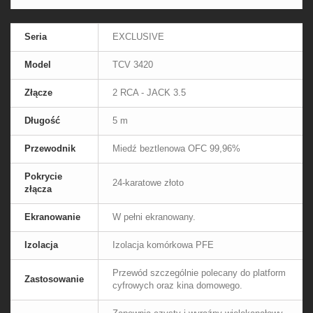
Seria
EXCLUSIVE
Model
TCV 3420
Złącze
2 RCA - JACK 3.5
Długość
5 m
Przewodnik
Miedź beztlenowa OFC 99,96%
Pokrycie
24-karatowe złoto
złącza
Ekranowanie
W pełni ekranowany.
Izolacja
Izolacja komórkowa PFE
Przewód szczególnie polecany do platform
Zastosowanie
cyfrowych oraz kina domowego.