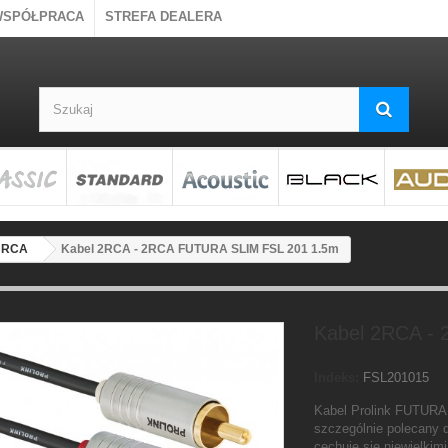
WSPÓŁPRACA
STREFA DEALERA
2 RCA
Kabel 2RCA - 2RCA FUTURA SLIM FSL 201 1.5m
Kabel 2RCA -
Indeks:
FSL201015
Kabel Prolink FUTURA 
szczególnie polecany
cechuje się niewielki