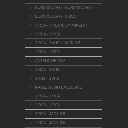
EURO (SCART) - EURO (SCART)
EURO (SCART) - 3 RCA
3 RCA - 3 RCA (COMPONENT)
3 RCA - 3 RCA
3 RCA - SVHS + JACK 3.5
1 RCA - 1 RCA
ANTENOWE RTV
1 RCA - SVHS
SVHS - SVHS
KABLE AUDIO EXCLUSIVE
1 RCA - 1 RCA
2 RCA - 1 RCA
2 RCA - JACK 3.5
1 RCA - JACK 3.5