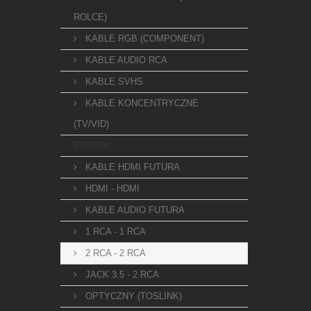
ROLCE)
KABLE RGB (COMPONENT)
KABLE AUDIO RCA
KABLE SVHS
KABLE KONCENTRYCZNE
(TV/VID)
FUTURA
KABLE HDMI FUTURA
HDMI - HDMI
KABLE AUDIO FUTURA
1 RCA - 1 RCA
2 RCA - 2 RCA
JACK 3.5 - 2 RCA
OPTYCZNY (TOSLINK)