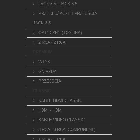
JACK 3.5 - JACK 3.5
PRZEDŁUŻACZE I PRZEJŚCIA
JACK 3.5
OPTYCZNY (TOSLINK)
2 RCA - 2 RCA
PREMIUM
WTYKI
GNIAZDA
PRZEJŚCIA
CLASSIC
KABLE HDMI CLASSIC
HDMI - HDMI
KABLE VIDEO CLASSIC
3 RCA - 3 RCA (COMPONENT)
1 RCA - 1 RCA