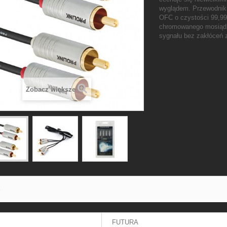
wyglądem. Przewodnik
OFC o czystości 99,99
chromowanego mosiądzu
sygnału bez zakłóceń 
Zobacz większe
S
FUTURA