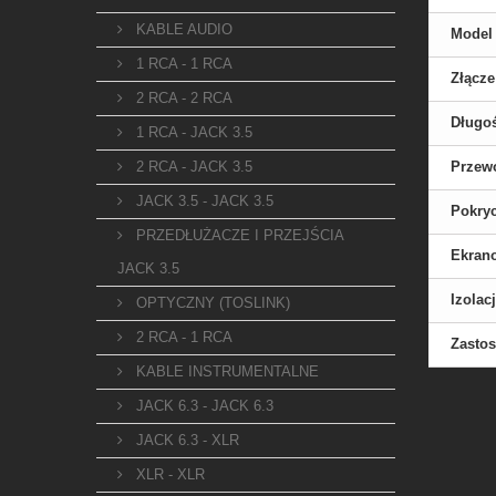
KABLE AUDIO
Model
1 RCA - 1 RCA
Złącze
2 RCA - 2 RCA
Długo
1 RCA - JACK 3.5
2 RCA - JACK 3.5
Przew
JACK 3.5 - JACK 3.5
Pokryc
PRZEDŁUŻACZE I PRZEJŚCIA
Ekran
JACK 3.5
Izolac
OPTYCZNY (TOSLINK)
2 RCA - 1 RCA
Zasto
KABLE INSTRUMENTALNE
JACK 6.3 - JACK 6.3
JACK 6.3 - XLR
XLR - XLR