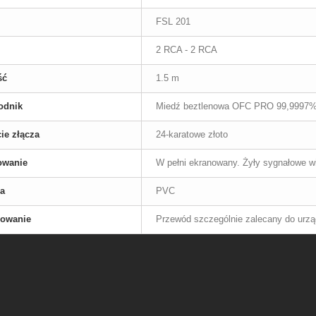
FSL 201
2 RCA - 2 RCA
ść
1.5 m
odnik
Miedź beztlenowa OFC PRO 99,9997%
ie złącza
24-karatowe złoto
owanie
W pełni ekranowany. Żyły sygnałowe 
ja
PVC
sowanie
Przewód szczególnie zalecany do urz