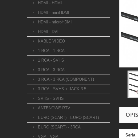
HDMI - HDMI
HDMI - miniHDMI
HDMI - microHDMI
HDMI - DVI
KABLE VIDEO
1 RCA - 1 RCA
1 RCA - SVHS
3 RCA - 3 RCA
3 RCA - 3 RCA (COMPONENT)
3 RCA - SVHS + JACK 3.5
SVHS - SVHS
ANTENOWE RTV
OPI
EURO (SCART) - EURO (SCART)
EURO (SCART) - 3RCA
Seria
VGA - VGA