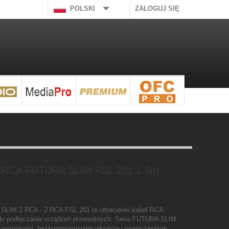
POLSKI
ZALOGUJ SIĘ
 2RCA FUTURA SLIM FSL 201 1.5m
SLIM 2 RCA - 2 RCA FSL 201 to ultracienki kabel RCA
 do podłączania urządzeń przenośnych. Seria FUTURA SLIM
mi wymiarami, bezkompromisową jakością i nowoczesnym