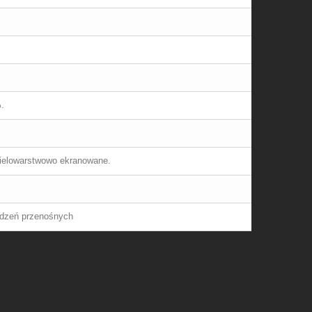
.
wielowarstwowo ekranowane.
ądzeń przenośnych