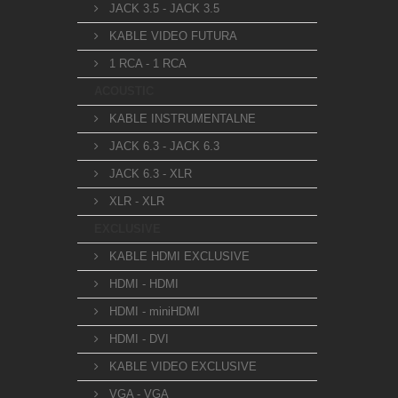
JACK 3.5 - JACK 3.5
KABLE VIDEO FUTURA
1 RCA - 1 RCA
ACOUSTIC
KABLE INSTRUMENTALNE
JACK 6.3 - JACK 6.3
JACK 6.3 - XLR
XLR - XLR
EXCLUSIVE
KABLE HDMI EXCLUSIVE
HDMI - HDMI
HDMI - miniHDMI
HDMI - DVI
KABLE VIDEO EXCLUSIVE
VGA - VGA