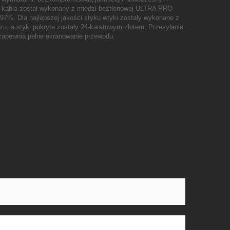
 kabla został wykonany z miedzi beztlenowej ULTRA PRO
97%. Dla najlepszej jakości styku wtyki zostały wykonane z
, a styki pokryte zostały 24-karatowym złotem. Przesyłanie
zapewnia pełne ekranowanie przewodu.