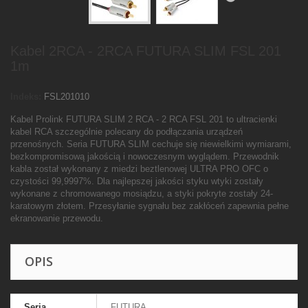
Kabel 2RCA - 2RCA FUTURA SLIM FSL 201
1m
Indeks:
FSL201010
Kabel Prolink FUTURA SLIM 2 RCA - 2 RCA FSL 201 to ultracienki
kabel RCA szczególnie polecany do podłączania urządzeń
przenośnych. Seria FUTURA SLIM cechuje się niewielkimi wymiarami,
bezkompromisową jakością i nowoczesnym wyglądem. Przewodnik
kabla został wykonany z miedzi beztlenowej ULTRA PRO OFC o
czystości 99,9997%. Dla najlepszej jakości styku wtyki zostały
wykonane z chromowanego mosiądzu, a styki pokryte zostały 24-
karatowym złotem. Przesyłanie sygnału bez zakłóceń zapewnia pełne
ekranowanie przewodu.
OPIS
Seria
FUTURA