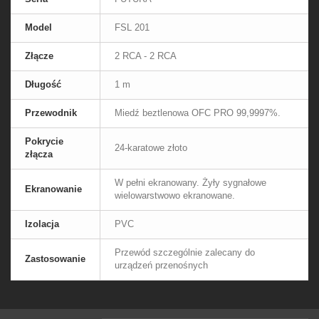
Model
FSL 201
Złącze
2 RCA - 2 RCA
Długość
1 m
Przewodnik
Miedź beztlenowa OFC PRO 99,9997%.
Pokrycie
24-karatowe złoto
złącza
W pełni ekranowany. Żyły sygnałowe
Ekranowanie
wielowarstwowo ekranowane.
Izolacja
PVC
Przewód szczególnie zalecany do
Zastosowanie
urządzeń przenośnych