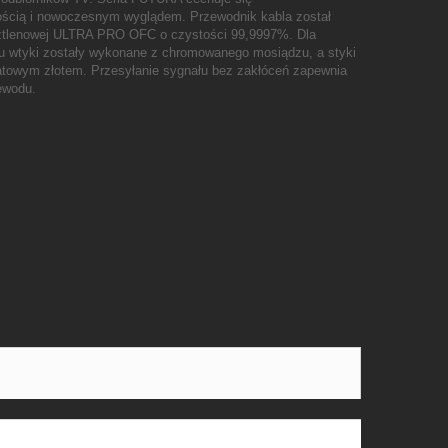
ścią i nowoczesnym wyglądem. Przewodnik kabla został
ztlenowej ULTRA PRO OFC o czystości 99,9997%. Dla
yku wtyki zostały wykonane z chromowanego mosiądzu, a styki
ratowym złotem. Przesyłanie sygnału bez zakłóceń zapewnia
ewodu.