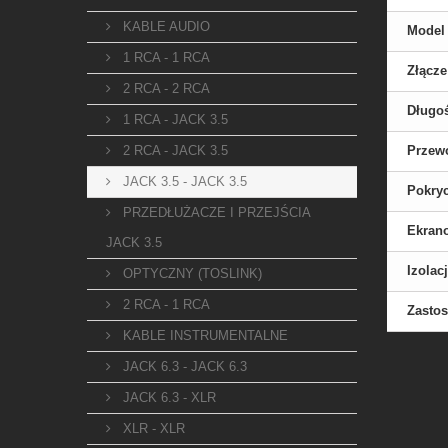
KABLE AUDIO
Model
1 RCA - 1 RCA
Złącze
2 RCA - 2 RCA
Długo
1 RCA - JACK 3.5
2 RCA - JACK 3.5
Przew
JACK 3.5 - JACK 3.5
Pokryc
PRZEDŁUŻACZE I PRZEJŚCIA
Ekran
JACK 3.5
Izolac
OPTYCZNY (TOSLINK)
2 RCA - 1 RCA
Zasto
KABLE INSTRUMENTALNE
JACK 6.3 - JACK 6.3
JACK 6.3 - XLR
XLR - XLR