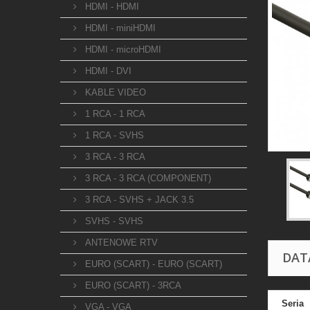
HDMI - HDMI
HDMI - miniHDMI
HDMI - microHDMI
HDMI - DVI
KABLE VIDEO
1 RCA - 1 RCA
1 RCA - SVHS
3 RCA - 3 RCA
3 RCA - 3 RCA (COMPONENT)
3 RCA - SVHS + JACK 3.5
SVHS - SVHS
ANTENOWE RTV
DAT
EURO (SCART) - EURO (SCART)
EURO (SCART) - 3RCA
Seria
VGA - VGA