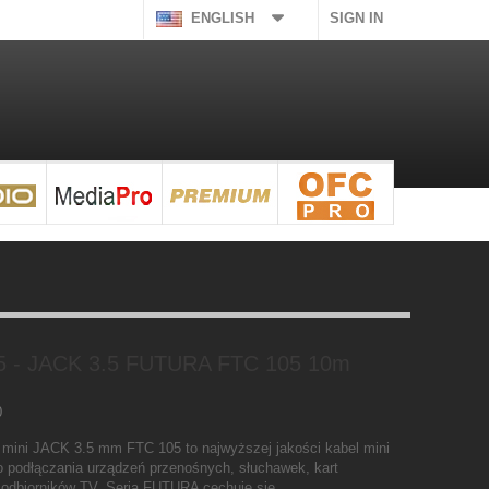
ENGLISH
SIGN IN
.5 - JACK 3.5 FUTURA FTC 105 10m
0
mini JACK 3.5 mm FTC 105 to najwyższej jakości kabel mini
podłączania urządzeń przenośnych, słuchawek, kart
odbiorników TV. Seria FUTURA cechuje się