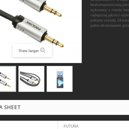
bezkompromisową jako
wykonany z miedzi be
najlepszej jakości st
pokryte zostały 24-ka
pełne ekranowanie prz
View larger
A SHEET
FUTURA