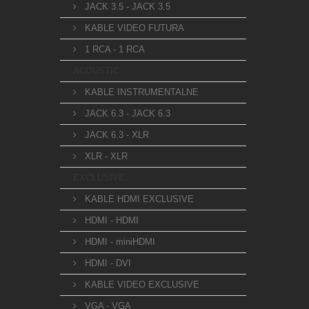
JACK 3.5 - JACK 3.5
KABLE VIDEO FUTURA
1 RCA - 1 RCA
ACOUSTIC
KABLE INSTRUMENTALNE
JACK 6.3 - JACK 6.3
JACK 6.3 - XLR
XLR - XLR
EXCLUSIVE
KABLE HDMI EXCLUSIVE
HDMI - HDMI
HDMI - miniHDMI
HDMI - DVI
KABLE VIDEO EXCLUSIVE
VGA - VGA