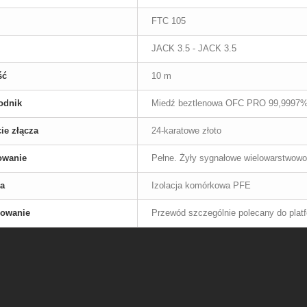
FTC 105
JACK 3.5 - JACK 3.5
ść
10 m
odnik
Miedź beztlenowa OFC PRO 99,9997%
ie złącza
24-karatowe złoto
owanie
Pełne. Żyły sygnałowe wielowarstwow
ja
Izolacja komórkowa PFE
sowanie
Przewód szczególnie polecany do plat