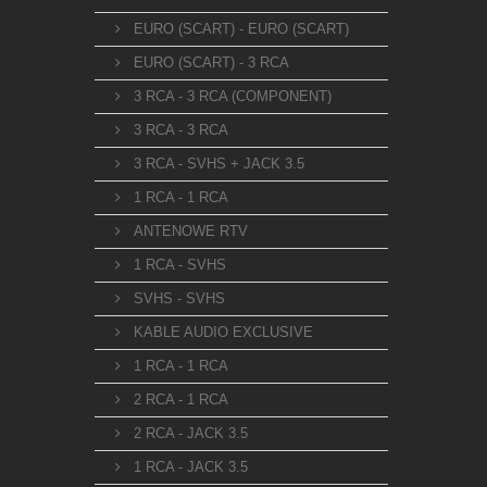
EURO (SCART) - EURO (SCART)
EURO (SCART) - 3 RCA
3 RCA - 3 RCA (COMPONENT)
3 RCA - 3 RCA
3 RCA - SVHS + JACK 3.5
1 RCA - 1 RCA
ANTENOWE RTV
1 RCA - SVHS
SVHS - SVHS
KABLE AUDIO EXCLUSIVE
1 RCA - 1 RCA
2 RCA - 1 RCA
2 RCA - JACK 3.5
1 RCA - JACK 3.5