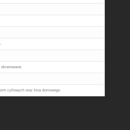
.
o ekranowane.
form cyfrowych oraz kina domowego