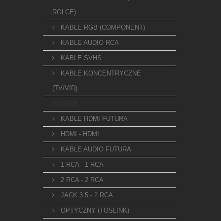
ROLCE)
KABLE RGB (COMPONENT)
KABLE AUDIO RCA
KABLE SVHS
KABLE KONCENTRYCZNE
(TV/VID)
FUTURA
KABLE HDMI FUTURA
HDMI - HDMI
KABLE AUDIO FUTURA
1 RCA - 1 RCA
2 RCA - 2 RCA
JACK 3.5 - 2 RCA
OPTYCZNY (TOSLINK)