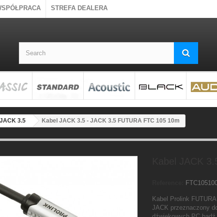
WSPÓŁPRACA
STREFA DEALERA
 JACK 3.5
Kabel JACK 3.5 - JACK 3.5 FUTURA FTC 105 10m
Kabel JACK 3
Reference:
FTC10510
Kabel Prolink FUTURA 
JACK przeznaczony do 
dźwiękowych PC bądź 