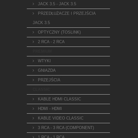
JACK 3.5 - JACK 3.5
PRZEDŁUŻACZE I PRZEJŚCIA
JACK 3.5
OPTYCZNY (TOSLINK)
2 RCA - 2 RCA
PREMIUM
WTYKI
GNIAZDA
PRZEJŚCIA
CLASSIC
KABLE HDMI CLASSIC
HDMI - HDMI
KABLE VIDEO CLASSIC
3 RCA - 3 RCA (COMPONENT)
1 RCA - 1 RCA