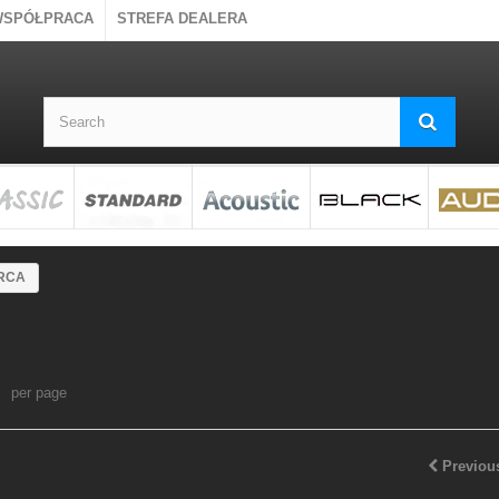
WSPÓŁPRACA
STREFA DEALERA
 RCA
per page
Previou