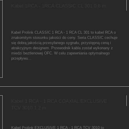
Kabel 1RCA - 1RCA CLASSIC CL 301 0.6 m
Kabel Prolink CLASSIC 1 RCA - 1 RCA CL 301 to kabel RCA o
znakomitym stosunku jakości do ceny. Seria CLASSIC cechuje
się dobrą jakością przesyłanego sygnału, przystępną ceną i
atrakcyjnym designem. Przewodnik kabla został wykonany z
miedzi beztlenowej OFC. W celu zapewniania optymalnego
przepływu...
Kabel 1 RCA - 1 RCA COAXIAL EXCLUSIVE
TCV 3010 1.2 m
Kabel Prolink EXCLUSIVE 1 RCA - 1 RCA TCV 3010 to