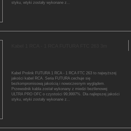
styku, wtyki zostały wykonane z...
Kabel 1 RCA - 1 RCA FUTURA FTC 263 3m
Kabel Prolink FUTURA 1 RCA - 1 RCA FTC 263 to najwyższej
jakości kabel RCA. Seria FUTURA cechuje się
bezkompromisową jakością i nowoczesnym wyglądem.
Przewodnik kabla został wykonany z miedzi beztlenowej
ULTRA PRO OFC o czystości 99,9997%. Dla najlepszej jakości
styku, wtyki zostały wykonane z...