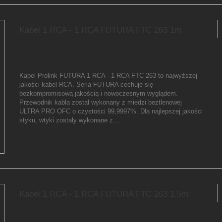
Kabel 1 RCA - 1 RCA FUTURA FTC 263 1m
Kabel Prolink FUTURA 1 RCA - 1 RCA FTC 263 to najwyższej
jakości kabel RCA. Seria FUTURA cechuje się
bezkompromisową jakością i nowoczesnym wyglądem.
Przewodnik kabla został wykonany z miedzi beztlenowej
ULTRA PRO OFC o czystości 99,9997%. Dla najlepszej jakości
styku, wtyki zostały wykonane z...
Kabel 1 RCA - 1 RCA FUTURA FTC 263 1.5m