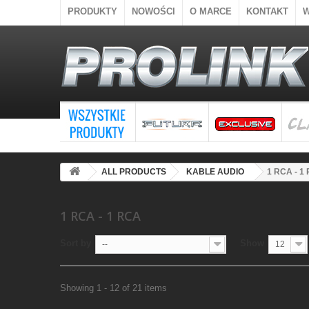
PRODUKTY
NOWOŚCI
O MARCE
KONTAKT
ALL PRODUCTS
KABLE AUDIO
1 RCA - 1
1 RCA - 1 RCA
Sort by
Show
--
12
Showing 1 - 12 of 21 items