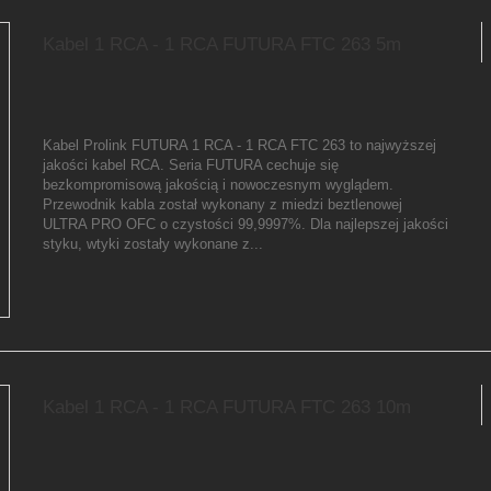
Kabel 1 RCA - 1 RCA FUTURA FTC 263 5m
Kabel Prolink FUTURA 1 RCA - 1 RCA FTC 263 to najwyższej
jakości kabel RCA. Seria FUTURA cechuje się
bezkompromisową jakością i nowoczesnym wyglądem.
Przewodnik kabla został wykonany z miedzi beztlenowej
ULTRA PRO OFC o czystości 99,9997%. Dla najlepszej jakości
styku, wtyki zostały wykonane z...
Kabel 1 RCA - 1 RCA FUTURA FTC 263 10m