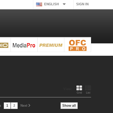
ENGLISH
SIGN IN
View:
Grid
List
s
1
2
Next
Show all