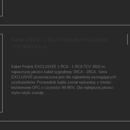
Kabel 1 RCA - 1 RCA COAXIAL EXCLUSIVE
TCV 3010 0.5 m
Kabel Prolink EXCLUSIVE 1 RCA - 1 RCA TCV 3010 to
najwyższej jakości kabel sygnałowy 1RCA - 1RCA. Seria
EXCLUSIVE przeznaczona jest dla najbardziej wymagających
użytkowników. Przewodnik kabla został wykonany z miedzi
beztlenowej OFC o czystości 99,96%. Dla najlepszej jakości
styku wtyki zostały...