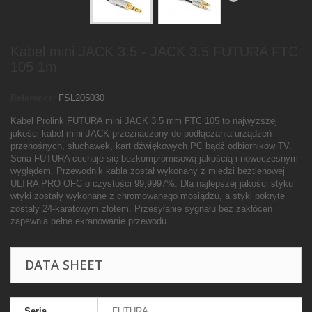
Kabel mini JACK 3.5 - JACK 3.5 FUTURA FTC
105 1m
Reference:
FSL205030
Kabel Prolink FUTURA mini JACK 3.5 mm FTC 105 to najwyższej
jakości kabel mini JACK przeznaczony do podłączania urządzeń
przenośnych, słuchawek, kart dźwiękowych PC bądź odbiorników TV.
Seria FUTURA cechuje się bezkompromisową jakością i nowoczesnym
wyglądem. Przewodnik kabla został wykonany z miedzi beztlenowej
ULTRA PRO OFC o czystości 99,9997%. Dla najlepszej jakości styku
wtyki zostały wykonane z chromowanego mosiądzu, a styki pokryte
zostały 24-karatowym złotem. Przesyłanie sygnału bez zakłóceń
zapewnia pełne ekranowanie przewodu.
DATA SHEET
Seria
FUTURA