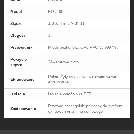
Model
FTC 105
Złącze
JACK 3.5 - JACK 3.5
Długość
3 m
Przewodnik
Miedź beztlenowa OFC PRO 99,9997%.
Pokrycie
24-karatowe złoto
złącza
Pełne. Żyły sygnałowe wielowarstwowo
Ekranowanie
ekranowane.
Izolacja
Izolacja komórkowa PFE
Przewód szczególnie polecany do platform
Zastosowanie
cyfrowych oraz kina domowego