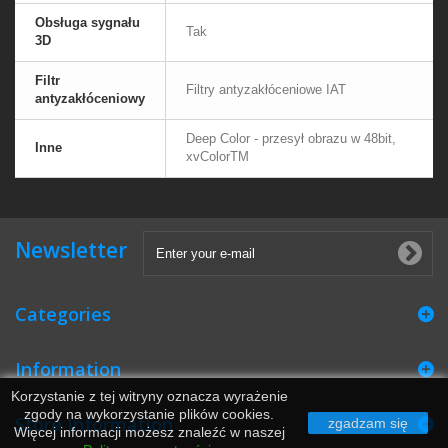
Obsługa sygnału
Tak
3D
Filtr
Filtry antyzakłóceniowe IAT
antyzakłóceniowy
Deep Color - przesył obrazu w 48bit,
Inne
xvColorTM
Newsletter
Categories
Information
Korzystanie z tej witryny oznacza wyrażenie
zgody na wykorzystanie plików cookies.
Store Information
zgadzam się
Więcej informacji możesz znaleźć w naszej