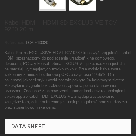
Kabel HDMI - HDMI 3D EXCLUSIVE TCV
9280 20 m
Reference:
TCV9280020
Kabel Prolink EXCLUSIVE HDMI TCV 9280 to najwyższej jakości kabel
HDMI przeznaczony do podłączania urządzeń kina domowego,
dekodera, PC czy konsoli. Seria EXCLUSIVE przeznaczona jest dla
najbardziej wymagających użytkowników. Przewodnik kabla został
wykonany z miedzi beztlenowej OFC o czystości 99,96%. Dla
najlepszej jakości styku wtyki zostały pokryte 24-karatowym złotem.
Przesyłanie sygnału bez zakłóceń zapewnia pełne ekranowanie
przewodu. Zgodność z najnowszymi standardami oraz technologiami
sprawiają, że kabel HDMI EXCLUSIVE znajduje zastosowanie
wszędzie tam, gdzie potrzebna jest najlepsza jakość obrazu i dźwięku
oraz stosunkowo niska cena.
DATA SHEET