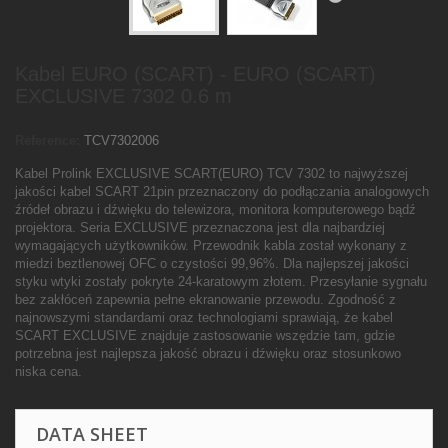
Kabel EURO (SCART) - EURO (SCART)
EXCLUSIVE 7302 0.6 m
Reference:
TCV7302006
Kabel Prolink EXCLUSIVE SCART(EURO) TCV 7302 to najwyższej
jakości kabel SCART 21pin przeznaczony do podłączania analogowych
źródeł obrazu i dźwięku do telewizora, monitora komputerowego bądź
projektora. Seria EXCLUSIVE przeznaczona jest dla najbardziej
wymagających użytkowników. Przewodnik kabla został wykonany z
miedzi beztlenowej OFC o czystości 99,96%. Dla najlepszej jakości
styku wtyki zostały pokryte 24-karatowym złotem. Przesyłanie sygnału
bez zakłóceń zapewnia pełne ekranowanie przewodu. Zgodność z
najnowszymi standardami oraz technologiami sprawiają, że kabel
SCART EXCLUSIVE znajduje zastosowanie wszędzie tam, gdzie
potrzebna jest najlepsza jakość obrazu i dźwięku oraz stosunkowo
niska cena.
DATA SHEET