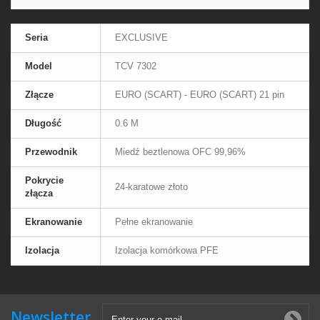
Seria
EXCLUSIVE
Model
TCV 7302
Złącze
EURO (SCART) - EURO (SCART) 21 pin
Długość
0.6 M
Przewodnik
Miedź beztlenowa OFC 99,96%
Pokrycie
24-karatowe złoto
złącza
Ekranowanie
Pełne ekranowanie
Izolacja
Izolacja komórkowa PFE
Newsletter