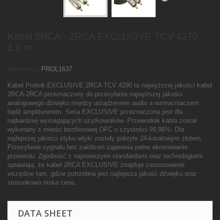
Kabel 2RCA - 2RCA EXCLUSIVE TCV 4270
1.8 m
Reference:
PROL1637
Kabel Prolink EXCLUSIVE 2RCA TCV 4290 to najwyższej jakości kabel
2RCA-2RCA przeznaczony do przesyłania najwyższej jakości
analogowego dźwięku między urządzeniem audio a wzmacniaczem
bądź amplitunerem. Seria EXCLUSIVE przeznaczona jest dla
najbardziej wymagających użytkowników. Przewodnik kabla został
wykonany z miedzi beztlenowej OFC o czystości 99,96%. Dla
najlepszej jakości styku wtyki zostały pokryte 24-karatowym złotem.
Przesyłanie sygnału bez zakłóceń zapewnia pełne ekranowanie
przewodu. Zgodność z najnowszymi standardami oraz technologiami
sprawiają, że kabel 2RCA EXCLUSIVE znajduje zastosowanie
wszędzie tam, gdzie potrzebna jest najlepsza jakość dźwięku oraz
stosunkowo niska cena.
DATA SHEET