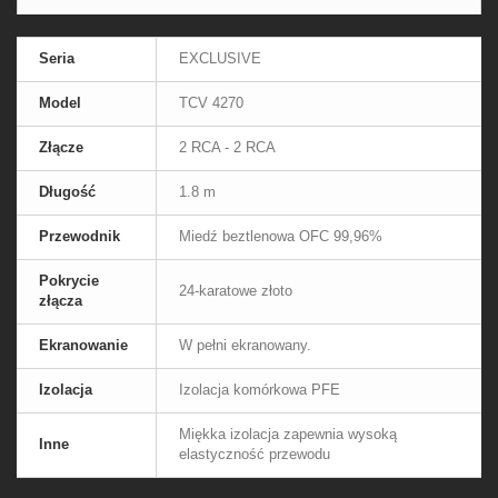
Seria
EXCLUSIVE
Model
TCV 4270
Złącze
2 RCA - 2 RCA
Długość
1.8 m
Przewodnik
Miedź beztlenowa OFC 99,96%
Pokrycie
24-karatowe złoto
złącza
Ekranowanie
W pełni ekranowany.
Izolacja
Izolacja komórkowa PFE
Miękka izolacja zapewnia wysoką
Inne
elastyczność przewodu